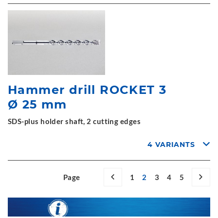
Hammer drill ROCKET 3
Ø 25 mm
SDS-plus holder shaft, 2 cutting edges
4 VARIANTS
Page
1
2
3
4
5