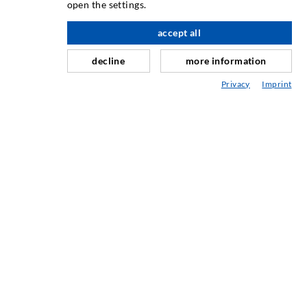
open the settings.
Curtain- & Masonry injection
accept all
Repair of expansion joints
decline
more information
Mining & Tunneling
Privacy
Imprint
Anchor system
Mixed
Injection and mixing devices
ENGINEERING & TECHNOLOGY
SERVIS
Knjižnica
Svetovanje / Načrtovanje / Izvedba
ABC vbrizgavanja