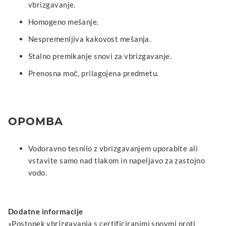
vbrizgavanje.
Homogeno mešanje.
Nespremenljiva kakovost mešanja.
Stalno premikanje snovi za vbrizgavanje.
Prenosna moč, prilagojena predmetu.
OPOMBA
Vodoravno tesnilo z vbrizgavanjem uporabite ali
vstavite samo nad tlakom in napeljavo za zastojno
vodo.
Dodatne informacije
»Postopek vbrizgavanja s certificiranimi snovmi proti