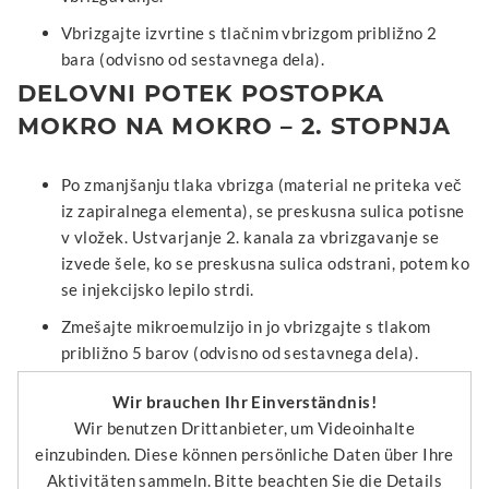
Vbrizgajte izvrtine s tlačnim vbrizgom približno 2
bara (odvisno od sestavnega dela).
DELOVNI POTEK POSTOPKA
MOKRO NA MOKRO – 2. STOPNJA
Po zmanjšanju tlaka vbrizga (material ne priteka več
iz zapiralnega elementa), se preskusna sulica potisne
v vložek. Ustvarjanje 2. kanala za vbrizgavanje se
izvede šele, ko se preskusna sulica odstrani, potem ko
se injekcijsko lepilo strdi.
Zmešajte mikroemulzijo in jo vbrizgajte s tlakom
približno 5 barov (odvisno od sestavnega dela).
Wir brauchen Ihr Einverständnis!
Wir benutzen Drittanbieter, um Videoinhalte
einzubinden. Diese können persönliche Daten über Ihre
Aktivitäten sammeln. Bitte beachten Sie die Details