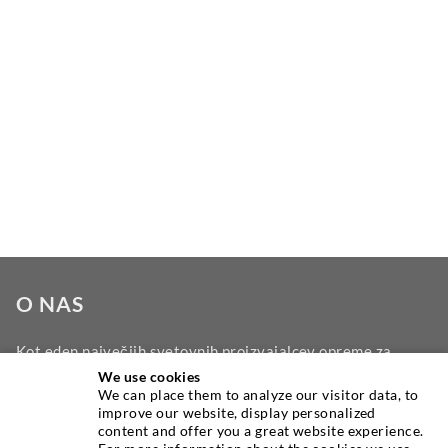
O NAS
Kot eden največjih svetovnih proizvajalcev opreme za
vbrizgavanje vam DESOI ponuja celotno ponudbo
We use cookies
We can place them to analyze our visitor data, to
visokokakovostnih strojev, materialov in embalaže. Poleg
improve our website, display personalized
tega ponujamo širok razpon od razvoja izdelka do gradnje,
content and offer you a great website experience.
do vrtanja, rezkanja, varjenja in montažnih del.