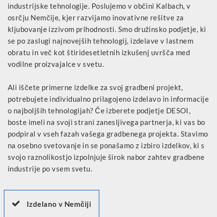
industrijske tehnologije. Poslujemo v občini Kalbach, v
osrčju Nemčije, kjer razvijamo inovativne rešitve za
kljubovanje izzivom prihodnosti. Smo družinsko podjetje, ki
se po zaslugi najnovejših tehnologij, izdelave v lastnem
obratu in več kot štiridesetletnih izkušenj uvršča med
vodilne proizvajalce v svetu.
Ali iščete primerne izdelke za svoj gradbeni projekt,
potrebujete individualno prilagojeno izdelavo in informacije
o najboljših tehnologijah? Če izberete podjetje DESOI,
boste imeli na svoji strani zanesljivega partnerja, ki vas bo
podpiral v vseh fazah vašega gradbenega projekta. Stavimo
na osebno svetovanje in se ponašamo z izbiro izdelkov, ki s
svojo raznolikostjo izpolnjuje širok nabor zahtev gradbene
industrije po vsem svetu.
Izdelano v Nemčiji