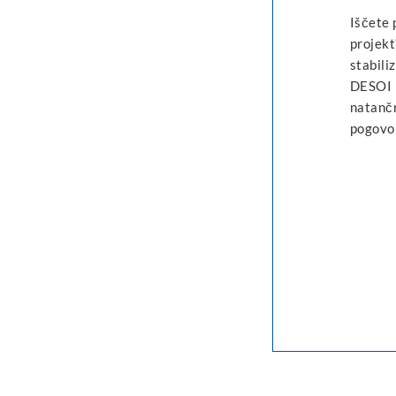
Iščete 
projekt
stabili
DESOI i
natančn
pogovor