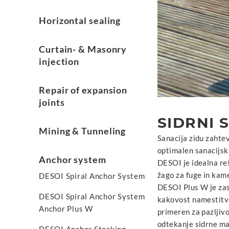
Horizontal sealing
Curtain- & Masonry
injection
Repair of expansion
joints
SIDRNI 
Mining & Tunneling
Sanacija zidu zahte
optimalen sanacijski
Anchor system
DESOI je idealna re
žago za fuge in kam
DESOI Spiral Anchor System
DESOI Plus W je zas
DESOI Spiral Anchor System
kakovost namestitve
Anchor Plus W
primeren za pazljiv
odtekanje sidrne mal