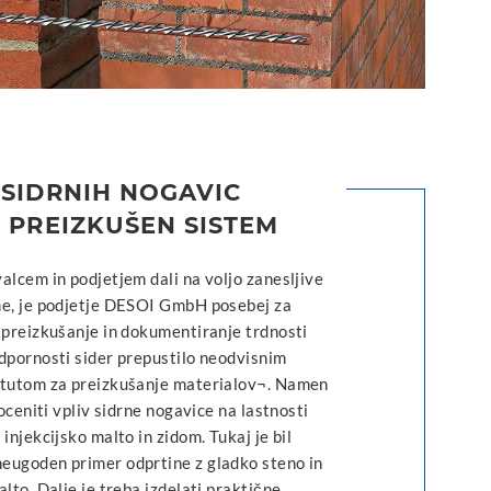
 SIDRNIH NOGAVIC
– PREIZKUŠEN SISTEM
alcem in podjetjem dali na voljo zanesljive
me, je podjetje DESOI GmbH posebej za
 preizkušanje in dokumentiranje trdnosti
dpornosti sider prepustilo neodvisnim
itutom za preizkušanje materialov¬. Namen
 oceniti vpliv sidrne nogavice na lastnosti
 injekcijsko malto in zidom. Tukaj je bil
eugoden primer odprtine z gladko steno in
alto. Dalje je treba izdelati praktične