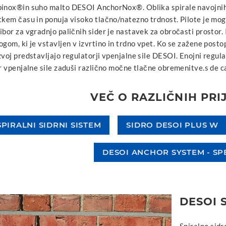
ipinox®in suho malto DESOI AnchorNox®. Oblika spirale navojn
tkem času in ponuja visoko tlačno/natezno trdnost. Pilote je mogo
ibor za vgradnjo paličnih sider je nastavek za obročasti prostor.
ogom, ki je vstavljen v izvrtino in trdno vpet. Ko se zažene posto
zvoj predstavljajo regulatorji vpenjalne sile DESOI. Enojni regul
or vpenjalne sile zaduši različno močne tlačne obremenitve.s de c
VEČ O RAZLIČNIH PRI
SPIRALNI SIDRNI SISTEM
SIDRO DESOI PLUS W
DESOI ANCHOR SYSTEM - SP
DESOI 
Spiralno sidr