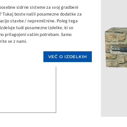
posebne sidrne sisteme za svoj gradbeni
? Tukaj boste našli posamezne dodatke za
zacijo stavbe / nepremičnine. Poleg tega
zdeluje tudi posamezne izdelke, ki so
o prilagojeni vašim potrebam. Samo
ite se z nami.
VEČ O IZDELKIH