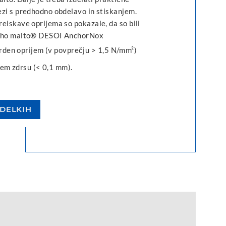
ezi s predhodno obdelavo in stiskanjem.
eiskave oprijema so pokazale, da so bili
suho malto® DESOI AnchorNox
rden oprijem (v povprečju > 1,5 N/mm²)
kem zdrsu (< 0,1 mm).
ZDELKIH