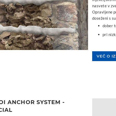
nasvete v zv
Opravljene pr
doseženi s 
dober t
pri niz
VEČ O I
OI ANCHOR SYSTEM -
CIAL