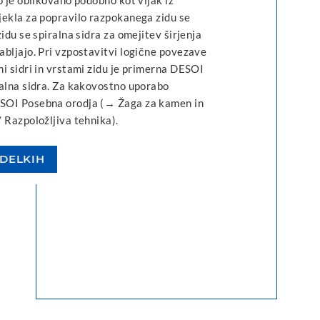
jekla za popravilo razpokanega zidu se
zidu se spiralna sidra za omejitev širjenja
bljajo. Pri vzpostavitvi logične povezave
i sidri in vrstami zidu je primerna DESOI
ralna sidra. Za kakovostno uporabo
SOI Posebna orodja (→ Žaga za kamen in
 Razpoložljiva tehnika).
ZDELKIH