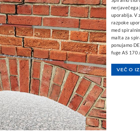
nerjavečega 
uporablja. V 
razpoke upora
med spiralnim
malta za spi
ponujamo DE
fuge AS 170 /
VEČ O I