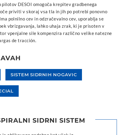
ih pilotov DESOI omogoča krepitev gradbenega
če priviti v skoraj vsa tla in jih po potrebi ponovno
 Ima polnilno cev in odzračevalno cev, uporablja se
pek vbrizgavanja, lahko uhaja zrak, ki je prisoten v
ator vpenjalne sile kompenzira različno velike natezne
argas de tracción.
JAVAH
SISTEM SIDRNIH NOGAVIC
ECIAL
SPIRALNI SIDRNI SISTEM
o je oblikovano podobno kot vijak iz