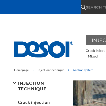
\n
SEARCH 
INJE
Crack inject
Mixed
In
Homepage
Injection technique
Anchor system
INJECTION
TECHNIQUE
Crack injection