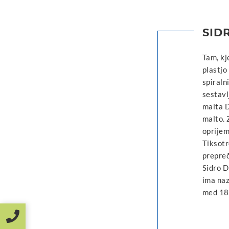
SID
Tam, kj
plastjo 
spiraln
sestavl
malta D
malto. 
oprije
Tiksotr
prepreč
Sidro D
ima naz
med 18