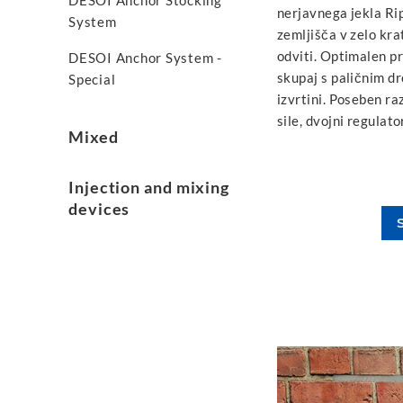
DESOI Anchor Stocking
nerjavnega jekla R
System
zemljišča v zelo kra
odviti. Optimalen pr
DESOI Anchor System -
skupaj s paličnim dr
Special
izvrtini. Poseben ra
sile, dvojni regulat
Mixed
Injection and mixing
devices