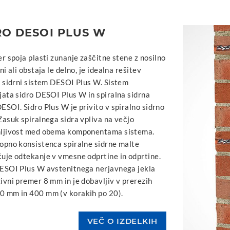
RO DESOI PLUS W
er spoja plasti zunanje zaščitne stene z nosilno
ni ali obstaja le delno, je idealna rešitev
i sidrni sistem DESOI Plus W. Sistem
jata sidro DESOI Plus W in spiralna sidrna
ESOI. Sidro Plus W je privito v spiralno sidrno
Zasuk spiralnega sidra vpliva na večjo
mljivost med obema komponentama sistema.
opno konsistenca spiralne sidrne malte
uje odtekanje v vmesne odprtine in odprtine.
ESOI Plus W avstenitnega nerjavnega jekla
ivni premer 8 mm in je dobavljiv v prerezih
0 mm in 400 mm (v korakih po 20).
VEČ O IZDELKIH