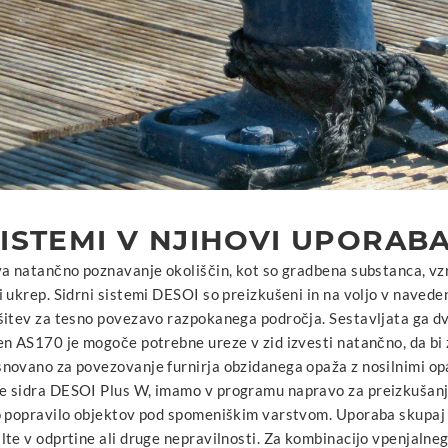
SISTEMI V NJIHOVI UPORAB
va natančno poznavanje okoliščin, kot so gradbena substanca, vzr
 ukrep. Sidrni sistemi DESOI so preizkušeni in na voljo v naveden
šitev za tesno povezavo razpokanega področja. Sestavljata ga dve
en AS170 je mogoče potrebne ureze v zid izvesti natančno, da bi 
novano za povezovanje furnirja obzidanega opaža z nosilnimi opaž
 sidra DESOI Plus W, imamo v programu napravo za preizkušanje 
o popravilo objektov pod spomeniškim varstvom. Uporaba skupaj
te v odprtine ali druge nepravilnosti. Za kombinacijo vpenjalneg