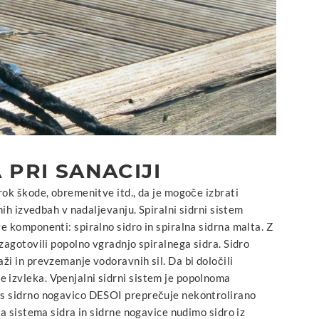
A PRI SANACIJI
ok škode, obremenitve itd., da je mogoče izbrati
ih izvedbah v nadaljevanju. Spiralni sidrni sistem
 komponenti: spiralno sidro in spiralna sidrna malta. Z
zagotovili popolno vgradnjo spiralnega sidra. Sidro
i in prevzemanje vodoravnih sil. Da bi določili
izvleka. Vpenjalni sidrni sistem je popolnoma
 s sidrno nogavico DESOI preprečuje nekontrolirano
a sistema sidra in sidrne nogavice nudimo sidro iz