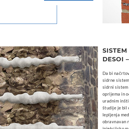
SISTEM
DESOI 
Da bi načrtov
sidrne siste
sidrni sistem
oprijema in o
uradnim inšt
študije je bil
lepljenja med
obravnavan n
injekcijsko m