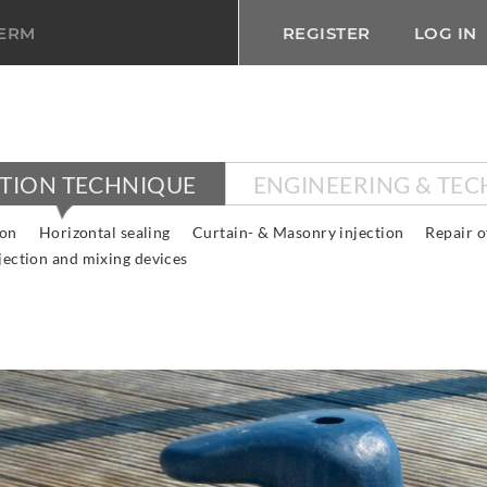
TERM
REGISTER
LOG IN
CTION TECHNIQUE
ENGINEERING & TE
ion
Horizontal sealing
Curtain- & Masonry injection
Repair o
jection and mixing devices