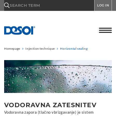
\n
SEARCH TERM
LOG IN
Homepage
Injection technique
Horizontal sealing
VODORAVNA ZATESNITEV
Vodoravna zapora (tlačno vbrizgavanje) je sistem