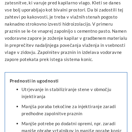
zatesnitve, ki varuje pred kapilarno vlago. Kleti se danes
vse bolj uporabljajo kot bivalni prostori. Da bi zadostili tej
zahtevi po kakovosti, je treba v vlažnih stenah pogosto
naknadno strokovno izvesti hidroizolacijo. V primeru
praznin se le-te vnaprej zapolnijo s cementno pasto. Namen
vodoravne zapore je zoženje kapilar v gradbenem materialu
in preprečitev nadaljnjega povečanja vlaženja in vsebnosti
vlage v zidovju. Zapolnitev praznin in izdelava vodoravne
zapore potekata prek istega sistema konic.
Prednosti in ugodnosti
Utrjevanje in stabiliziranje stene v območju
injektiranja
Manjša poraba tekočine za injektiranje zaradi
predhodne zapolnitve praznin
Manjše potrebe po dodatni opremi, npr. zaradi
manjše obrabe vrtalnikov in manjše porabe konic