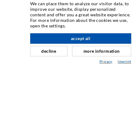
We can place them to analyze our visitor data, to
Kot eden največjih svetovnih proizvajalcev opreme za
improve our website, display personalized
vbrizgavanje vam DESOI ponuja celotno ponudbo
content and offer you a great website experience.
visokokakovostnih strojev, materialov in embalaže. Poleg
For more information about the cookies we use,
open the settings.
tega ponujamo širok razpon od razvoja izdelka do gradnje,
do vrtanja, rezkanja, varjenja in montažnih del.
accept all
decline
more information
KONTAKTIRAJ NAS
Privacy
Imprint
DESOI GmbH
Gewerbestraße 16
36148 Kalbach/Rhön
GERMANY
+49 6655 9636-0
+49 6655 9636-6666
office@desoi.de