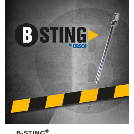
®
B-STING