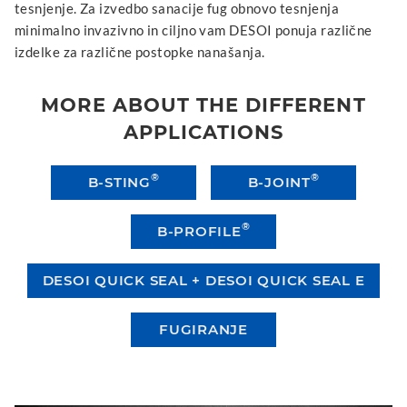
tesnjenje. Za izvedbo sanacije fug obnovo tesnjenja
minimalno invazivno in ciljno vam DESOI ponuja različne
izdelke za različne postopke nanašanja.
MORE ABOUT THE DIFFERENT
APPLICATIONS
®
®
B-STING
B-JOINT
®
B-PROFILE
DESOI QUICK SEAL + DESOI QUICK SEAL E
FUGIRANJE