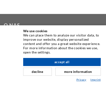
O NAS
We use cookies
We can place them to analyze our visitor data, to
Kot eden največjih svetovnih proizvajalcev opreme za
improve our website, display personalized
vbrizgavanje vam DESOI ponuja celotno ponudbo
content and offer you a great website experience.
visokokakovostnih strojev, materialov in embalaže. Poleg
For more information about the cookies we use,
open the settings.
tega ponujamo širok razpon od razvoja izdelka do gradnje,
do vrtanja, rezkanja, varjenja in montažnih del.
accept all
decline
more information
KONTAKTIRAJ NAS
Privacy
Imprint
DESOI GmbH
Gewerbestraße 16
36148 Kalbach/Rhön